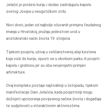
Jelačić je proširio kuriju i dodao zadivljujuću kapelu
svetog Josipa u neogotičkom stilu.
Novi dvori, jedan od najbolje očuvanih primjera feudalnog
imanja u Hrvatskoj, pružaju jedinstven uvid u
aristokratski način života 19. stoljeća.
Tijekom posjeta, uživaj u veličanstvenoj aleji kestena
koja vodi do kurije, opusti se u okolnom parku ili posjeti
kapelu i grobnicu jer su oba nevjerojatni primjeri
arhitekture.
Ovaj kompleks postaje najživahniji u listopadu, tijekom
manifestacije Dani Jelačića, kada posjetitelji mogu
doživjeti uprizorenja povijesnog načina života i događaja
te sudjelovati u interaktivnim aktivnostima.