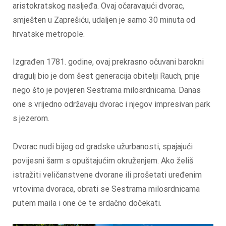
aristokratskog nasljeđa. Ovaj očaravajući dvorac,
smješten u Zaprešiću, udaljen je samo 30 minuta od
hrvatske metropole.
Izgrađen 1781. godine, ovaj prekrasno očuvani barokni
dragulj bio je dom šest generacija obitelji Rauch, prije
nego što je povjeren Sestrama milosrdnicama. Danas
one s vrijedno održavaju dvorac i njegov impresivan park
s jezerom.
Dvorac nudi bijeg od gradske užurbanosti, spajajući
povijesni šarm s opuštajućim okruženjem. Ako želiš
istražiti veličanstvene dvorane ili prošetati uređenim
vrtovima dvoraca, obrati se Sestrama milosrdnicama
putem maila i one će te srdačno dočekati.