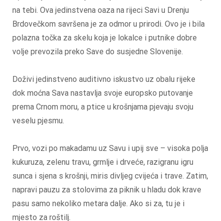
na tebi. Ova jedinstvena oaza na rijeci Savi u Drenju
Brdovečkom savršena je za odmor u prirodi. Ovo je i bila
polazna točka za skelu koja je lokalce i putnike dobre
volje prevozila preko Save do susjedne Slovenije.
Doživi jedinstveno auditivno iskustvo uz obalu rijeke
dok moćna Sava nastavlja svoje europsko putovanje
prema Crnom moru, a ptice u krošnjama pjevaju svoju
veselu pjesmu.
Prvo, vozi po makadamu uz Savu i upij sve – visoka polja
kukuruza, zelenu travu, grmlje i drveće, razigranu igru
sunca i sjena s krošnji, miris divljeg cvijeća i trave. Zatim,
napravi pauzu za stolovima za piknik u hladu dok krave
pasu samo nekoliko metara dalje. Ako si za, tu je i
mjesto za roštilj.