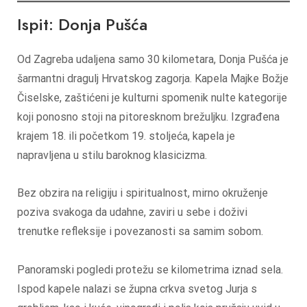
Ispit: Donja Pušća
Od Zagreba udaljena samo 30 kilometara, Donja Pušća je
šarmantni dragulj Hrvatskog zagorja. Kapela Majke Božje
Čiselske, zaštićeni je kulturni spomenik nulte kategorije
koji ponosno stoji na pitoresknom brežuljku. Izgrađena
krajem 18. ili početkom 19. stoljeća, kapela je
napravljena u stilu baroknog klasicizma.
Bez obzira na religiju i spiritualnost, mirno okruženje
poziva svakoga da udahne, zaviri u sebe i doživi
trenutke refleksije i povezanosti sa samim sobom.
Panoramski pogledi protežu se kilometrima iznad sela.
Ispod kapele nalazi se župna crkva svetog Jurja s