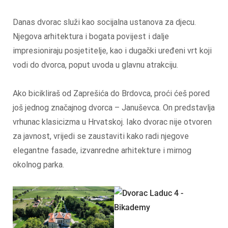
Danas dvorac služi kao socijalna ustanova za djecu.
Njegova arhitektura i bogata povijest i dalje
impresioniraju posjetitelje, kao i dugački uređeni vrt koji
vodi do dvorca, poput uvoda u glavnu atrakciju.
Ako bicikliraš od Zaprešića do Brdovca, proći ćeš pored
još jednog značajnog dvorca – Januševca. On predstavlja
vrhunac klasicizma u Hrvatskoj. Iako dvorac nije otvoren
za javnost, vrijedi se zaustaviti kako radi njegove
elegantne fasade, izvanredne arhitekture i mirnog
okolnog parka.