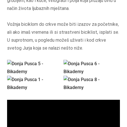
grobljem, kao i kuće, vinogradi i polja koja pružaju uvid u
način života ljubaznih mještana.
Vožnja biciklom do crkve može biti izazov za početnike,
ali ako imaš vremena ili si strastveni biciklist, isplati se.
U suprotnom, u pogledu možeš uživati i kod crkve
svetog Jurja koja se nalazi nešto niže.