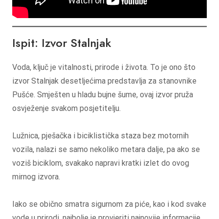
Ispit: Izvor Stalnjak
Voda, ključ je vitalnosti, prirode i života. To je ono što
izvor Stalnjak desetljećima predstavlja za stanovnike
Pušće. Smješten u hladu bujne šume, ovaj izvor pruža
osvježenje svakom posjetitelju.
Lužnica, pješačka i biciklistička staza bez motornih
vozila, nalazi se samo nekoliko metara dalje, pa ako se
voziš biciklom, svakako napravi kratki izlet do ovog
mirnog izvora.
Iako se obično smatra sigurnom za piće, kao i kod svake
vode u prirodi, najbolje je provjeriti najnovije informacije.