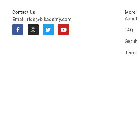
Contact Us
More 
Abou
Email:
ride@bikademy.com
FAQ
Get t
Terms