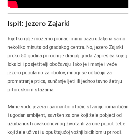
Ispit: Jezero Zajarki
Rijetko gdje možemo pronaći mirnu oazu udaljena samo
nekoliko minuta od gradskog centra. No, jezero Zajarki
preko 50 godina prirodni je dragulj grada Zaprešića kojeg
lokalci i posjetitelji obožavaju. Iako je i manje i veće
jezero popularno za ribolov, mnogi se odlučuju za
promatranje ptica, sunčanje ljeti ili jednostavno šetnju
pitoresknim stazama.
Mirne vode jezera i šarmantni otočić stvaraju romantičan
i ugodan ambijent, savršen za one koji žele pobjeći od
užurbanosti svakodnevnog života ili za one poput tebe
koji žele uživati u opuštajućoj vožnji biciklom u prirodi.